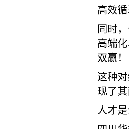
高效循
同时，
高端化
双赢！
这种对
现了其
人才是