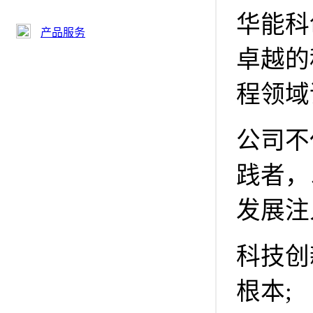
华能科
产品服务
卓越的
程领域
公司不
践者，
发展注
科技创
根本;