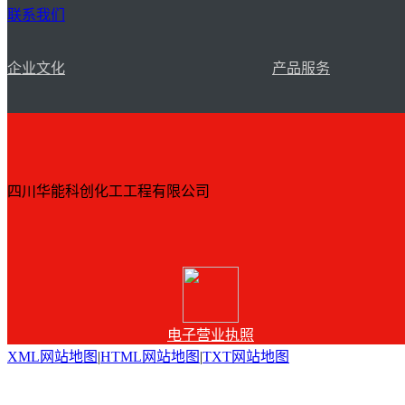
联系我们
企业文化
产品服务
四川华能科创化工工程有限公司
电子营业执照
XML网站地图
|
HTML网站地图
|
TXT网站地图