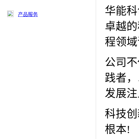
华能科
产品服务
卓越的
程领域
公司不
践者，
发展注
科技创
根本!