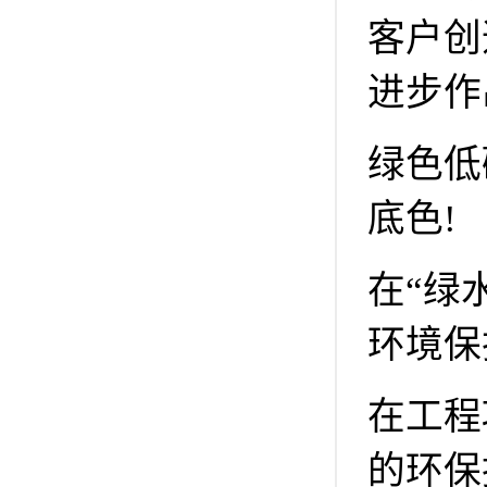
客户创
进步作
绿色低
底色!
在“绿
环境保
在工程
的环保