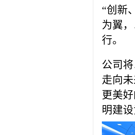
“创新
为翼，
行。
公司将
走向未
更美好
明建设