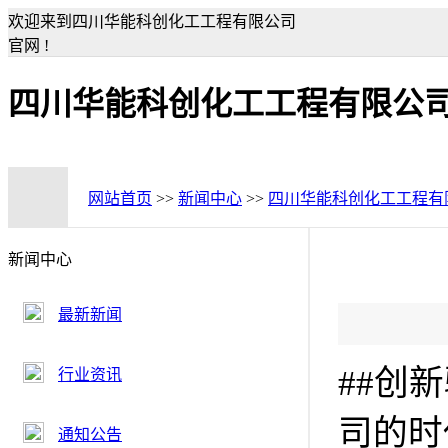
欢迎来到四川华能科创化工工程有限公司
官网 !
四川华能科创化工工程有限公
网站首页
>>
新闻中心
>>
四川华能科创化工工程有
新闻中心
最新新闻
##创
行业资讯
司的时
通知公告