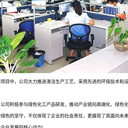
程项目中，公司大力推进清洁生产工艺，采用先进的环保技术和
，公司积极参与绿色化工产品研发，推动产业链向高端化、绿色
对绿色的坚守，不仅体现了企业的社会责任，更展现了其面向未来
企业发展的核心动力!