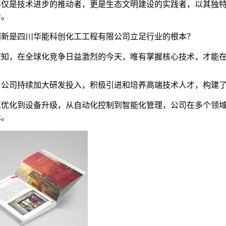
不仅是技术进步的推动者，更是生态文明建设的实践者，以其独
力。
创新是四川华能科创化工工程有限公司立足行业的根本？
深知，在全球化竞争日益激烈的今天，唯有掌握核心技术，才能
，公司持续加大研发投入，积极引进和培养高端技术人才，构建
艺优化到设备升级，从自动化控制到智能化管理，公司在多个领
术。