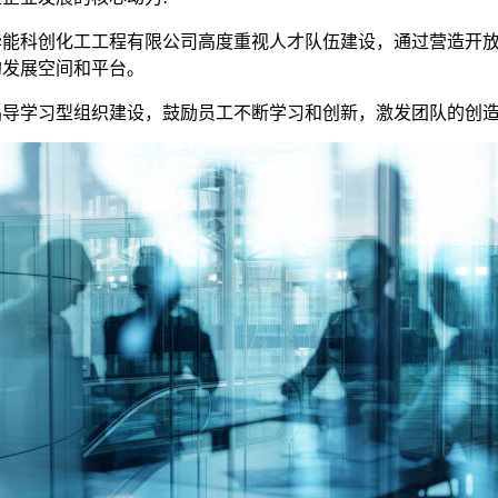
华能科创化工工程有限公司高度重视人才队伍建设，通过营造开
的发展空间和平台。
倡导学习型组织建设，鼓励员工不断学习和创新，激发团队的创