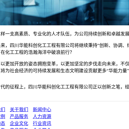
这样一支高素质、专业化的人才队伍，为公司持续创新和卓越发
未来，四川华能科创化工工程有限公司将继续秉持“创新、协调、
，在化工工程的浩瀚海洋中破浪前行？
将以更加开放的姿态拥抱变革，以更加坚定的步伐走向未来，不
更将为社会经济的可持续发展和生态文明建设贡献更多“华能力量
时代的征程上，四川华能科创化工工程有限公司正以创新之笔，
。
我们
关于我们
新闻中心
案例
产品服务
人力资源
动态
企业文化
行业资讯