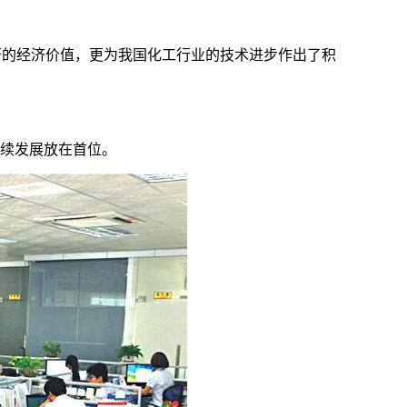
著的经济价值，更为我国化工行业的技术进步作出了积
持续发展放在首位。