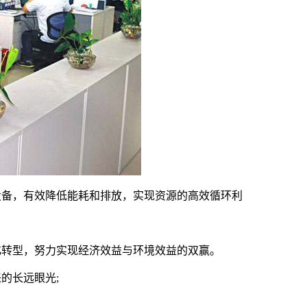
设备，有效降低能耗和排放，实现资源的高效循环利
化转型，努力实现经济效益与环境效益的双赢。
的长远眼光;