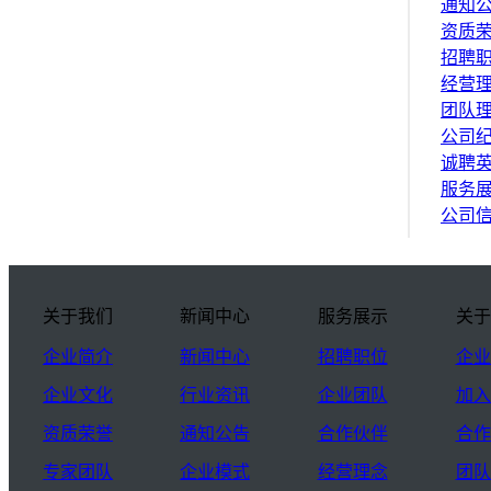
通知
资质
招聘
经营
团队
公司
诚聘
服务
公司
关于我们
新闻中心
服务展示
关于
企业简介
新闻中心
招聘职位
企业
企业文化
行业资讯
企业团队
加入
资质荣誉
通知公告
合作伙伴
合作
专家团队
企业模式
经营理念
团队