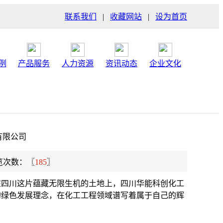
联系我们
|
收藏网站
|
设为首页
例
产品服务
人力资源
资讯动态
企业文化
有限公司
览次数：〖
185
〗
在四川这片蕴藏无限生机的土地上，四川华能科创化工
的绿色发展理念，在化工工程领域谱写着属于自己的辉