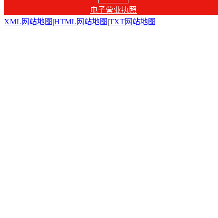
电子营业执照
XML网站地图
|
HTML网站地图
|
TXT网站地图