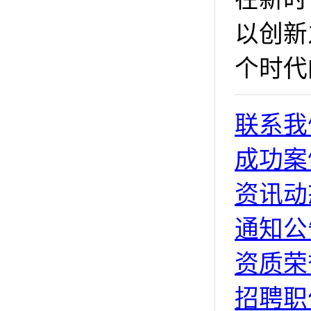
以创新
个时代
联系我
成功案
资讯动
通知公
资质荣
招聘职