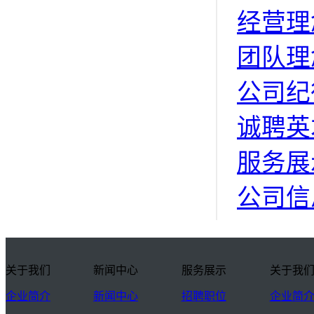
经营理
团队理
公司纪
诚聘英
服务展
公司信
关于我们
新闻中心
服务展示
关于我
企业简介
新闻中心
招聘职位
企业简