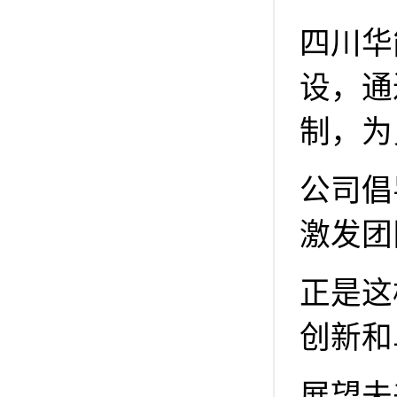
四川华
设，通
制，为
公司倡
激发团
正是这
创新和
展望未