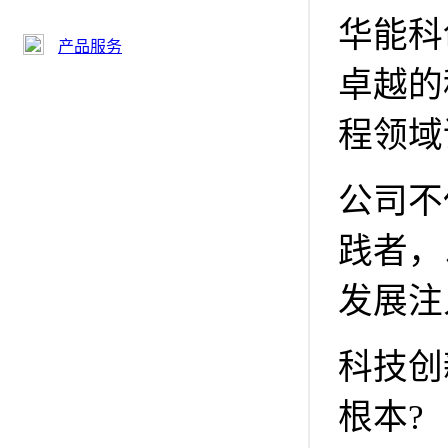
华能科
产品服务
卓越的
程领域
公司不
践者，
发展注
科技创
根本?