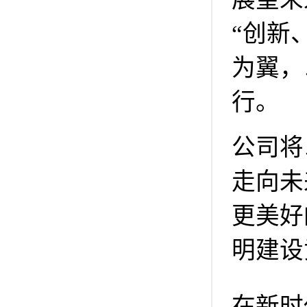
“创新
为翼，
行。
公司将
走向未
更美好
明建设
在新时