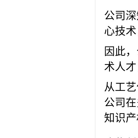
公司深
心技术
因此，
术人才
从工艺
公司在
知识产