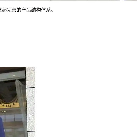
立起完善的产品结构体系。