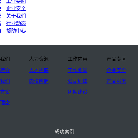
聘
工作要闻
设
企业安全
景
关于我们
态
行业动态
质
帮助中心
我们
人力资源
工作内容
产品专区
简介
人才招聘
工作要闻
企业安全
我们
岗位应聘
公司纪律
产品服务
方案
团队建设
理念
成功案例