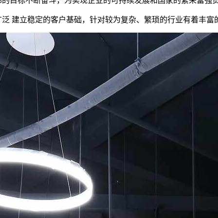
伟的目标不断奋斗，为实现企业的可持续发展和国家的繁荣富强
泛 建立稳定的客户基础，针对较为复杂、繁琐的行业有着丰富