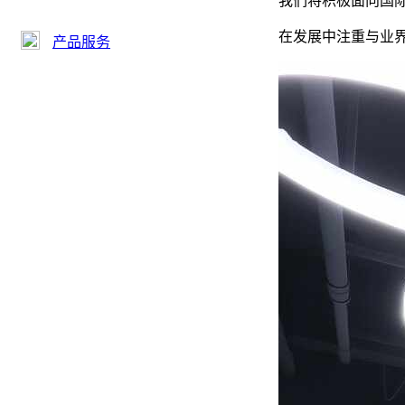
我们将积极面向国
在发展中注重与业
产品服务