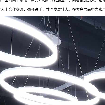
际、国内两个市场，努力开拓新的发展空间，向着更加远大、宏
界人士合作交流，强强联手，共同发展壮大。在客户层面中力求广