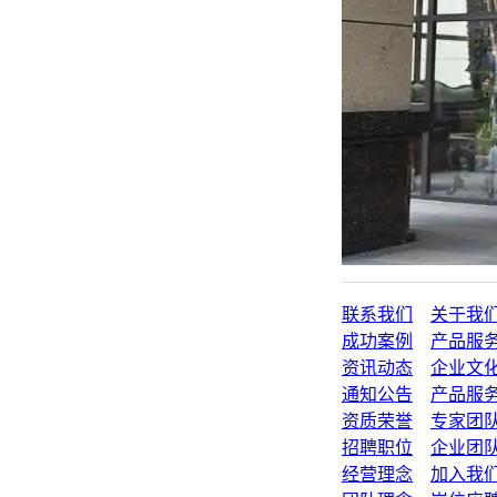
联系我们
关于我
成功案例
产品服
资讯动态
企业文
通知公告
产品服
资质荣誉
专家团
招聘职位
企业团
经营理念
加入我