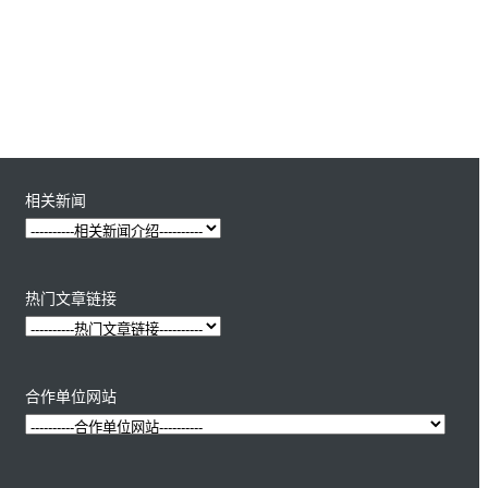
相关新闻
热门文章链接
合作单位网站