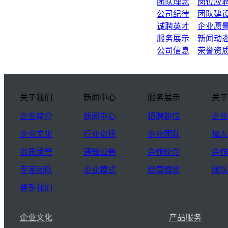
团队理念
岗位应
公司纪律
团队建
诚聘英才
企业愿
服务展示
新闻动
公司信息
荣誉资
关于我们
新闻中心
服务展示
关于
企业简介
新闻中心
招聘职位
企业
企业文化
行业资讯
企业团队
加入
资质荣誉
通知公告
合作伙伴
合作
专家团队
企业模式
经营理念
团队
联系我们
企业文化
产品服务