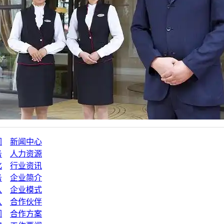
们
新闻中心
务
人力资源
化
行业资讯
务
企业简介
队
企业模式
队
合作伙伴
们
合作方案