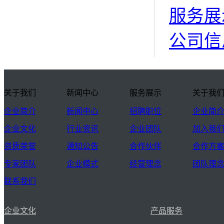
服务展
公司信
关于我们
新闻中心
服务展示
关于我
企业简介
新闻中心
招聘职位
企业简
企业文化
行业资讯
企业团队
加入我
资质荣誉
通知公告
合作伙伴
合作方
专家团队
企业模式
经营理念
团队理
联系我们
企业文化
产品服务