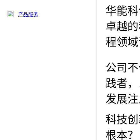
华能科
产品服务
卓越的
程领域
公司不
践者，
发展注
科技创
根本？