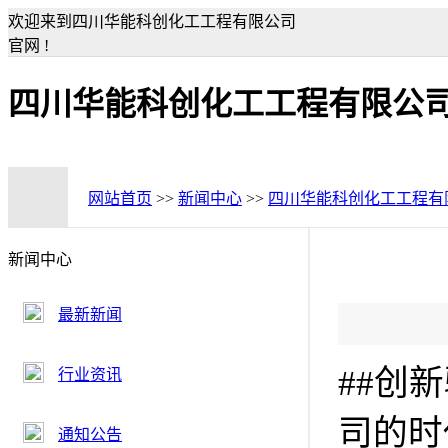
欢迎来到四川华能科创化工工程有限公司
官网 !
四川华能科创化工工程有限公
网站首页
>>
新闻中心
>>
四川华能科创化工工程有
新闻中心
最新新闻
##创
行业资讯
司的时
通知公告