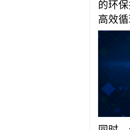
的环保
高效循
同时，