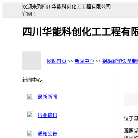
欢迎来到四川华能科创化工工程有限公司
官网 !
四川华能科创化工工程有
网站首页
>>
新闻中心
>>
铝融解炉设备制
新闻中心
最新新闻
行业资讯
位于
遵照
通知公告