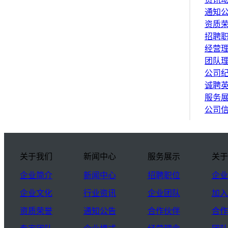
通知
资质
招聘
经营
团队
公司
诚聘
服务
公司
关于我们
新闻中心
服务展示
关于
企业简介
新闻中心
招聘职位
企业
企业文化
行业资讯
企业团队
加入
资质荣誉
通知公告
合作伙伴
合作