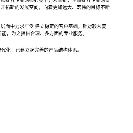
，以提升企业的核心竞争力为关键，全面提升企业的整
力开拓新的发展空间，向着更加远大、宏伟的目标不断
层面中力求广泛 建立稳定的客户基础，针对较为复
所能，为之提供合理、多方面的专业服务。
现代化，已建立起完善的产品结构体系。