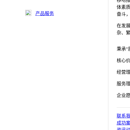
移地
体素
产品服务
奋斗
在发
杂、
秉承
核心
经营
服务
企业
联系
成功
资讯