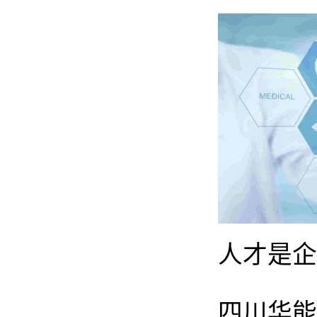
人才是企
四川华能