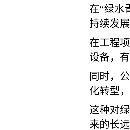
在“绿水
持续发展
在工程项
设备，有
同时，公
化转型，
这种对绿
来的长远