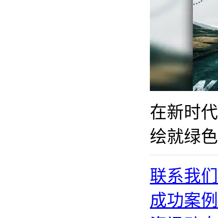
在新时代
绘就绿色
联系我们
成功案例