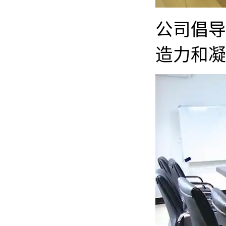
公司倡导
造力和凝