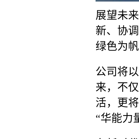
展望未来
新、协调
绿色为帆
公司将以
来，不仅
活，更将
“华能力