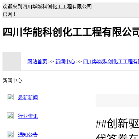
欢迎来到四川华能科创化工工程有限公司
官网 !
四川华能科创化工工程有限公
网站首页
>>
新闻中心
>>
四川华能科创化工工程有
新闻中心
最新新闻
行业资讯
##创新
通知公告