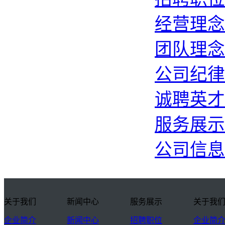
经营理念
团队理念
公司纪律
诚聘英才
服务展示
公司信息
关于我们
新闻中心
服务展示
关于我
企业简介
新闻中心
招聘职位
企业简