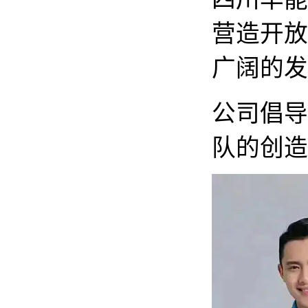
营造开放
广阔的发
公司倡导
队的创造