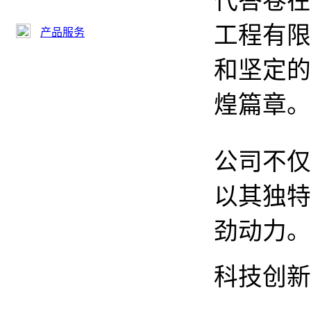
代答卷在
工程有限
产品服务
和坚定的
煌篇章。
公司不仅
以其独特
劲动力。
科技创新