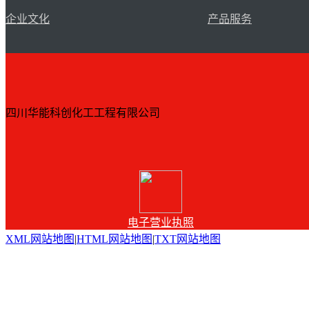
企业文化
产品服务
四川华能科创化工工程有限公司
电子营业执照
XML网站地图
|
HTML网站地图
|
TXT网站地图