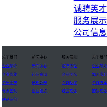
诚聘英才
服务展示
公司信息
关于我们
新闻中心
服务展示
关于我
企业简介
新闻中心
招聘职位
企业简
企业文化
行业资讯
企业团队
加入我
资质荣誉
通知公告
合作伙伴
合作方
专家团队
企业模式
经营理念
团队理
联系我们