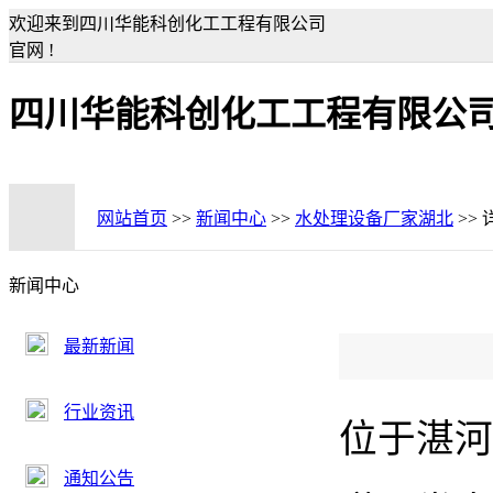
欢迎来到四川华能科创化工工程有限公司
官网 !
四川华能科创化工工程有限公
网站首页
>>
新闻中心
>>
水处理设备厂家湖北
>>
新闻中心
最新新闻
行业资讯
位于湛河
通知公告