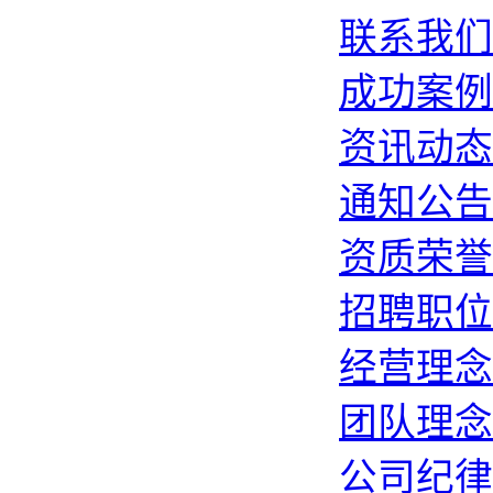
联系我们
成功案例
资讯动态
通知公告
资质荣誉
招聘职位
经营理念
团队理念
公司纪律