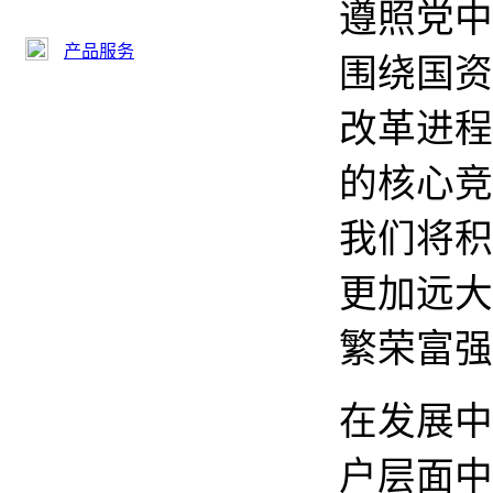
遵照党中
产品服务
围绕国资
改革进程
的核心竞
我们将积
更加远大
繁荣富强
在发展中
户层面中