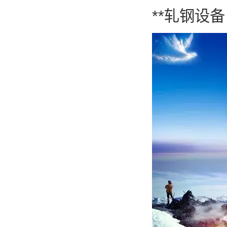
**轧钢设