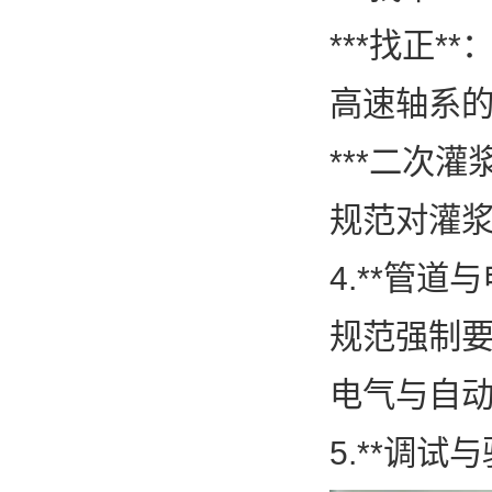
***找正
高速轴系的
***二次
规范对灌
4.**管
规范强制要
电气与自动
5.**调