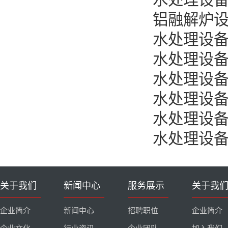
铝融解炉
水处理设
水处理设
水处理设
水处理设
水处理设
水处理设
关于我们
新闻中心
服务展示
关于我
企业简介
新闻中心
招聘职位
企业简介