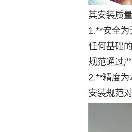
其安装质
1.**安
任何基础的
规范通过
2.**精
安装规范