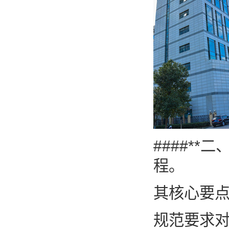
####*
程。
其核心要点
规范要求