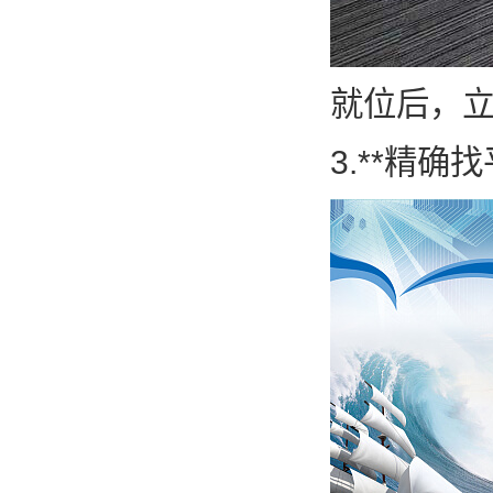
就位后，
3.**精