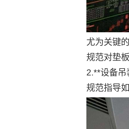
尤为关键
规范对垫板
2.**设
规范指导如